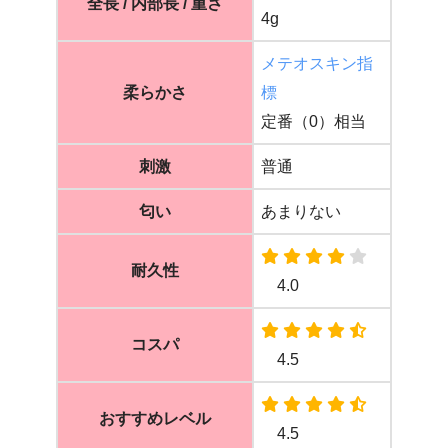
全長 / 内部長 / 重さ
4g
メテオスキン指
柔らかさ
標
定番（0）相当
刺激
普通
匂い
あまりない
耐久性
4.0
コスパ
4.5
おすすめレベル
4.5