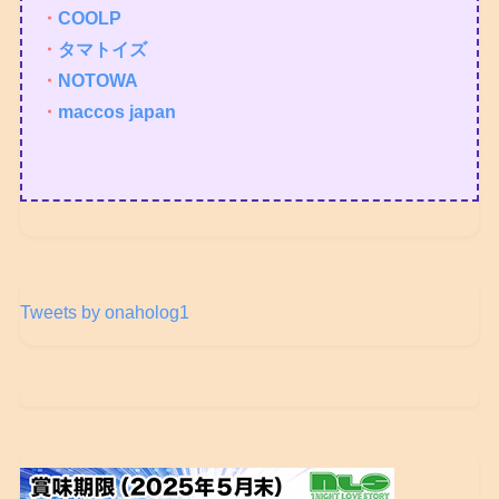
・
COOLP
・
タマトイズ
・
NOTOWA
・
maccos japan
Tweets by onaholog1