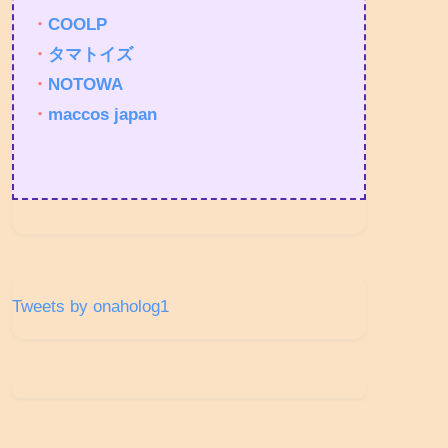
・
COOLP
・
タマトイズ
・
NOTOWA
・
maccos japan
Tweets by onaholog1