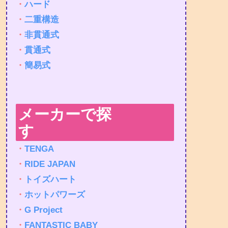
・
ハード
・
二重構造
・
非貫通式
・
貫通式
・
簡易式
メーカーで探
す
・
TENGA
・
RIDE JAPAN
・
トイズハート
・
ホットパワーズ
・
G Project
・
FANTASTIC BABY