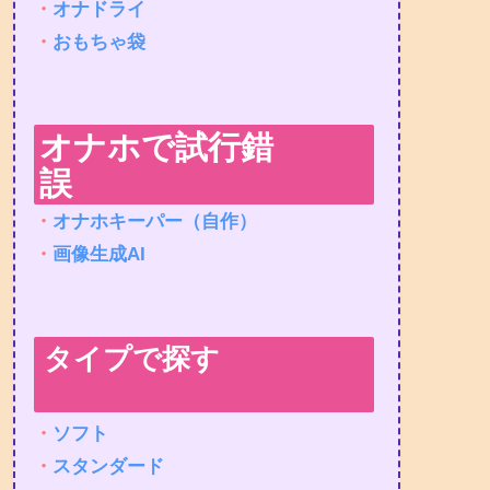
・
オナドライ
・
おもちゃ袋
オナホで試行錯
誤
・
オナホキーパー（自作）
・
画像生成AI
タイプで探す
・
ソフト
・
スタンダード