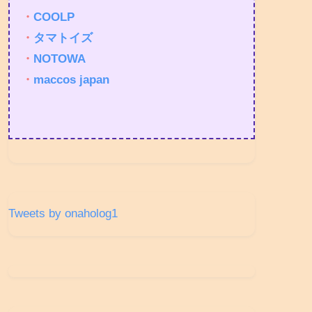
・
COOLP
・
タマトイズ
・
NOTOWA
・
maccos japan
Tweets by onaholog1