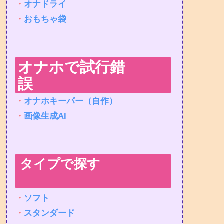
・
オナドライ
・
おもちゃ袋
オナホで試行錯
誤
・
オナホキーパー（自作）
・
画像生成AI
タイプで探す
・
ソフト
・
スタンダード