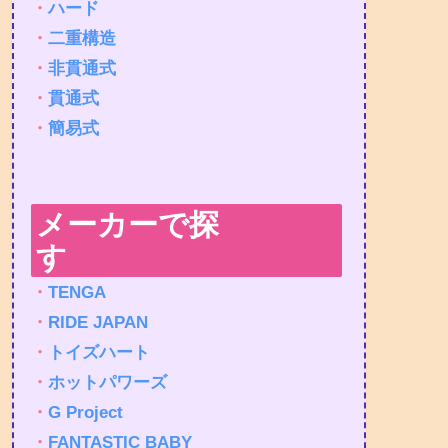
・
ハード
・
二重構造
・
非貫通式
・
貫通式
・
簡易式
メーカーで探
す
・
TENGA
・
RIDE JAPAN
・
トイズハート
・
ホットパワーズ
・
G Project
・
FANTASTIC BABY