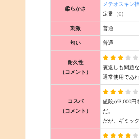
メテオスキン
柔らかさ
定番（0）
刺激
普通
匂い
普通
耐久性
裏返しも問題
（コメント）
通常使用であ
コスパ
値段が3,00
（コメント）
だ。
だが、ギミッ