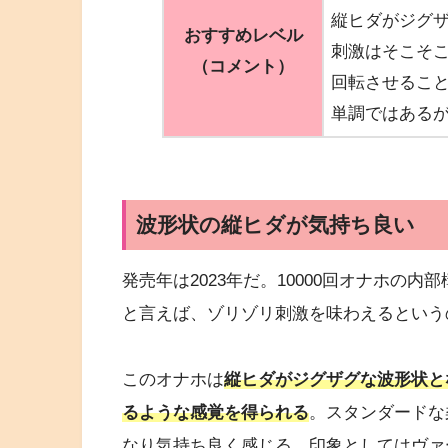
縦ヒダがジグ
おすすめレベル
刺激はそこそ
（コメント）
回転させるこ
単調ではある
波形状の縦ヒダが気持ち良い
発売年は2023年だ。10000回オナホの
と言えば、ゾリゾリ刺激を味わえるという
このオナホは
縦ヒダがジグザグな波形状と
るような感覚を得られる
。スタンダードな
なり気持ち良く感じる。印象としてはヴァ