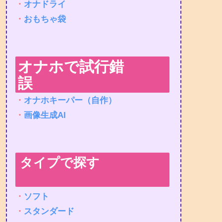
・
オナドライ
・
おもちゃ袋
オナホで試行錯
誤
・
オナホキーパー（自作）
・
画像生成AI
タイプで探す
・
ソフト
・
スタンダード