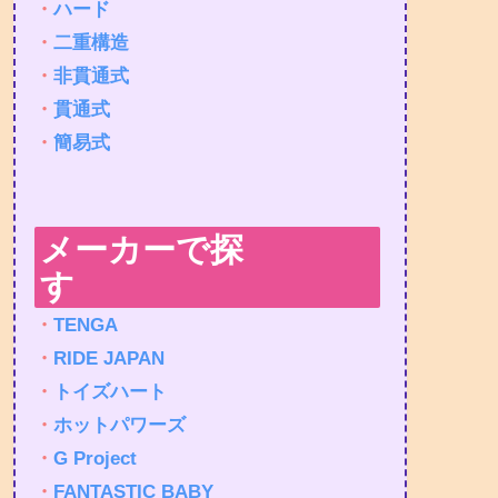
・
ハード
・
二重構造
・
非貫通式
・
貫通式
・
簡易式
メーカーで探
す
・
TENGA
・
RIDE JAPAN
・
トイズハート
・
ホットパワーズ
・
G Project
・
FANTASTIC BABY