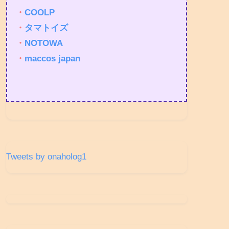
・
COOLP
・
タマトイズ
・
NOTOWA
・
maccos japan
Tweets by onaholog1