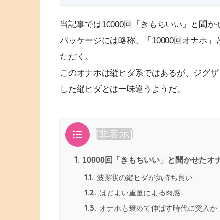
当記事では10000回「きもちいい」と聞
パッケージには略称、「10000回オナホ
ただく。
このオナホは縦ヒダ系ではあるが、ジグザ
した縦ヒダとは一味違うようだ。
目次
[
非表示
]
1.
10000回「きもちいい」と聞かせたオ
1.1.
波形状の縦ヒダが気持ち良い
1.2.
ほどよい重量による肉感
1.3.
オナホも褒めて伸ばす時代に突入か