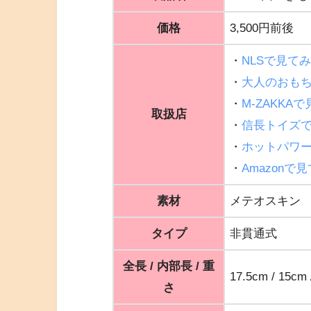
価格
3,500円前後
・
NLSで見て
・
大人のおも
・
M-ZAKKA
取扱店
・
信長トイズ
・
ホットパワ
・
Amazonで
素材
メテオスキン
タイプ
非貫通式
全長 / 内部長 / 重
17.5cm / 15cm 
さ