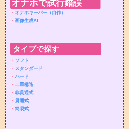
オナホで試行錯誤
・
オナホキーパー（自作）
・
画像生成AI
タイプで探す
・
ソフト
・
スタンダード
・
ハード
・
二重構造
・
非貫通式
・
貫通式
・
簡易式