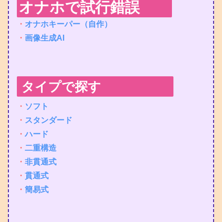
オナホで試行錯誤
・
オナホキーパー（自作）
・
画像生成AI
タイプで探す
・
ソフト
・
スタンダード
・
ハード
・
二重構造
・
非貫通式
・
貫通式
・
簡易式