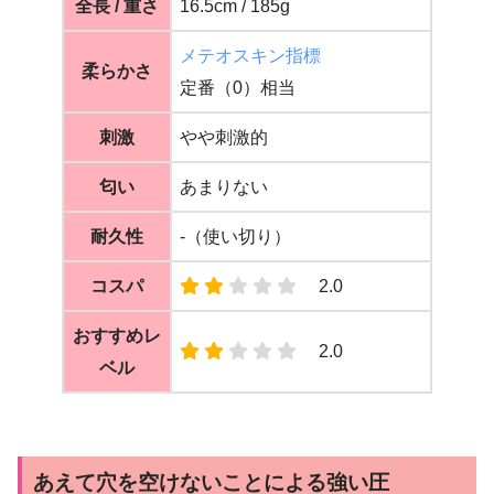
全長 / 重さ
16.5cm / 185g
メテオスキン指標
柔らかさ
定番（0）相当
刺激
やや刺激的
匂い
あまりない
耐久性
-（使い切り）
コスパ
2.0
おすすめレ
2.0
ベル
あえて穴を空けないことによる強い圧