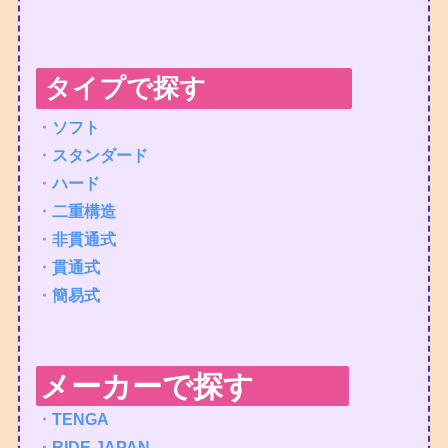
タイプで探す
・
ソフト
・
スタンダード
・
ハード
・
二重構造
・
非貫通式
・
貫通式
・
簡易式
メーカーで探す
・
TENGA
・
RIDE JAPAN