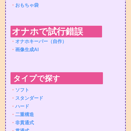
・
おもちゃ袋
オナホで試行錯誤
・
オナホキーパー（自作）
・
画像生成AI
タイプで探す
・
ソフト
・
スタンダード
・
ハード
・
二重構造
・
非貫通式
・
貫通式